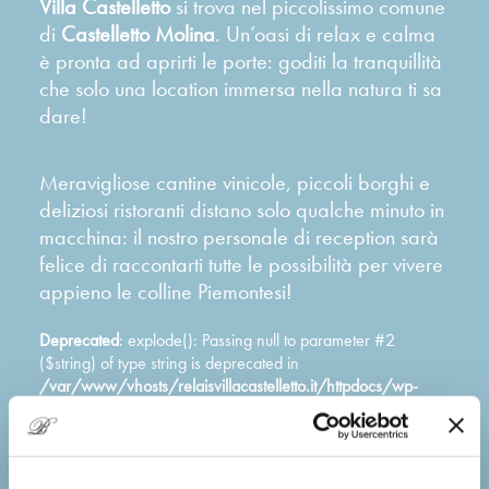
Villa Castelletto
si trova nel piccolissimo comune
di
Castelletto Molina
. Un’oasi di relax e calma
è pronta ad aprirti le porte: goditi la tranquillità
che solo una location immersa nella natura ti sa
dare!
Meravigliose cantine vinicole, piccoli borghi e
deliziosi ristoranti distano solo qualche minuto in
macchina: il nostro personale di reception sarà
felice di raccontarti tutte le possibilità per vivere
appieno le colline Piemontesi!
Deprecated
: explode(): Passing null to parameter #2
($string) of type string is deprecated in
/var/www/vhosts/relaisvillacastelletto.it/httpdocs/wp-
content/themes/uncode/vc_templates/vc_single_image.php
on line
256