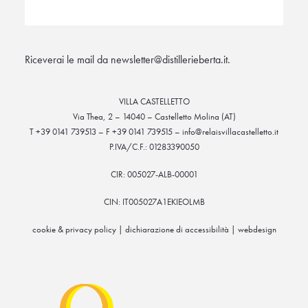
Riceverai le mail da newsletter@distillerieberta.it.
VILLA CASTELLETTO
Via Thea, 2 – 14040 – Castelletto Molina (AT)
T +39 0141 739513 – F +39 0141 739515 – info@relaisvillacastelletto.it
P.IVA/C.F.: 01283390050
CIR: 005027-ALB-00001
CIN: IT005027A1EKIEOLMB
cookie & privacy policy
|
dichiarazione di accessibilità
|
webdesign