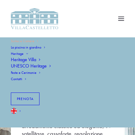
Suites e Camere
La piscina in giardino
Heritage
Heritage Villa
UNESCO Heritage
Suites e Camere
Feste e Cerimonie
Contatti
A Villa Castelletto troverai 12 camere:
PRENOTA
2 Superior, 6 Suite, 3 Camere Doppie
e 1 Camera Singola. Scegli la tua
soluzione preferita: in tutte troverai un
arredamento classico ed elegante, TV
satellitare, cassaforte, regolazione