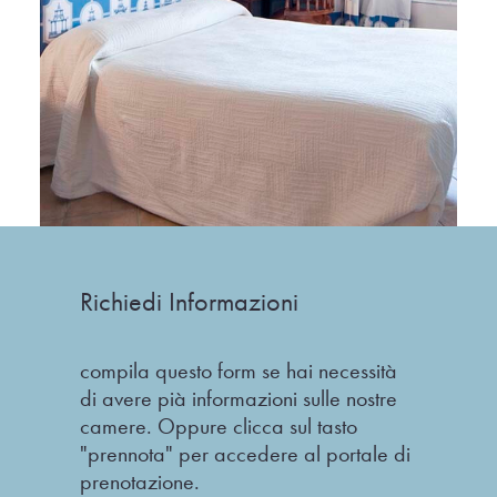
Richiedi Informazioni
compila questo form se hai necessità
di avere pià informazioni sulle nostre
camere. Oppure clicca sul tasto
"prennota" per accedere al portale di
prenotazione.